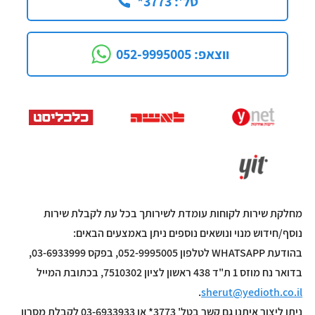
*3773 :'טל
052-9995005 :ווצאפ
מחלקת שירות לקוחות עומדת לשירותך בכל עת לקבלת שירות
נוסף/חידוש מנוי ונושאים נוספים ניתן באמצעים הבאים:
בהודעת WHATSAPP לטלפון 052-9995005, בפקס 03-6933999,
בדואר נח מוזס 1 ת"ד 438 ראשון לציון 7510302, בכתובת המייל
.
sherut@yedioth.co.il
ניתן ליצור איתנו גם קשר בטל' 3773* או 03-6933933 לקבלת מסרון